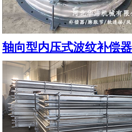
轴向型内压式波纹补偿器(