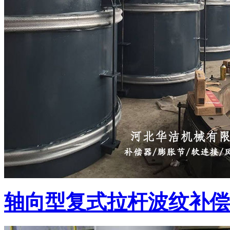
轴向型复式拉杆波纹补偿