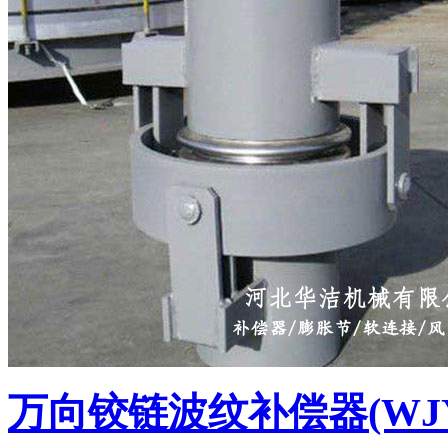
万向铰链波纹补偿器(WJ