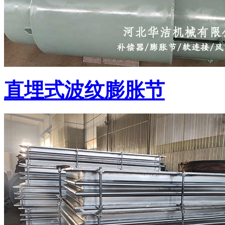
直埋式波纹膨胀节