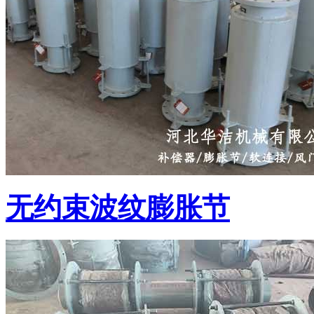
无约束波纹膨胀节