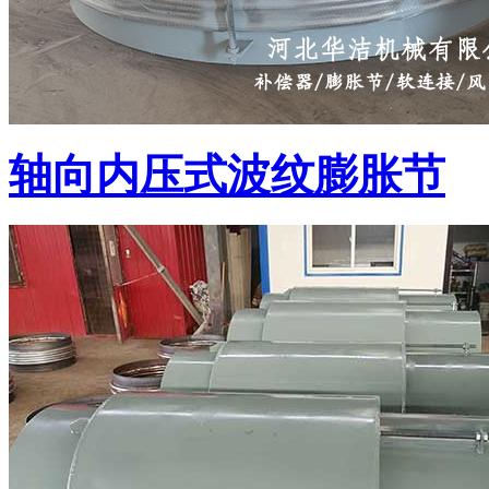
轴向内压式波纹膨胀节