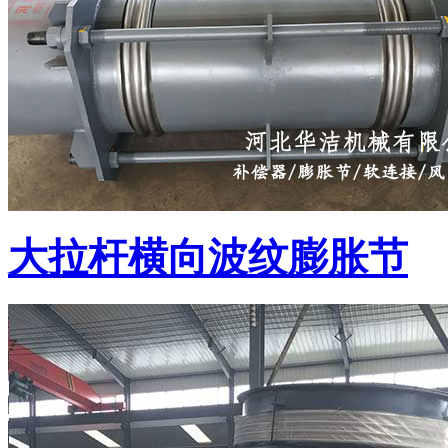
大拉杆横向波纹膨胀节