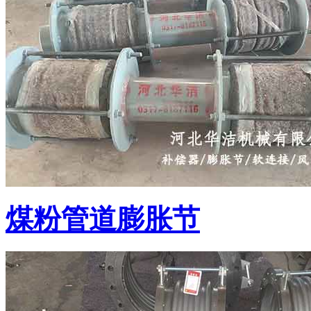
煤粉管道膨胀节