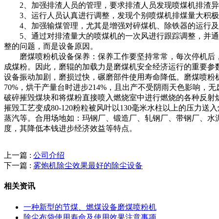
2、加强排渣人员的管理，要求排渣人员发现喷煤机排渣异
3、运行人员认真进行调整，发现个别喷煤机排煤量大积极
4、加强输煤管理，尤其是增强对碎煤机、除铁器的运行及
5、通过对排渣量大的喷煤机的一次风进行跟踪调整，并通过调查
整的问题，而是设备原因。
磨煤喷粉机设备保养：保养工作要坚持常常，每次停机后，
成煤粉。因此，磨辊的加载力是磨煤机安全经济运行的重要参
设备振动加剧，磨损过快，碾磨部件使用寿命降低。磨煤喷粉机
70%，烘干产量台时进步214%，且出产不受阴雨天色影响
破碎摧毁煤块和将煤粉直接喷入燃烧室中进行燃烧的各种反射
摧毁工艺变成80-120粉粒被风叶以130毫米水柱以上的压
蒸汽等。合用场地如：玛钢厂、锻造厂、轧钢厂、带钢厂、水泥
度，其降低本钱进步经济效益等特点。
上一篇 :
公司介绍
下一篇 :
雾炮机除尘效果最好的除尘设备
相关资讯
一种新型的节煤、燃煤设备磨煤喷粉机
除尘布袋使用寿命及使用效果注意事项