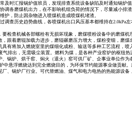
常及时汇报锅炉值班员，发现排查系统设备缺陷及时通知锅炉值
协调各磨煤机出力，在不影响机组负荷的情况下，尽量减小排渣
维护，防止因杂物进入喷煤机造成喷煤机堵渣。
历史趋势曲线，各喷煤机出口风压基本都维持在2.0kPa左右
要检查机械各部螺栓有无损坏现象，磨煤喷粉设备中的磨煤机理
数，跟着磨辊加载力进步，磨辊碾磨压力增大，煤粉变细，磨煤
具有将加入燃烧室里的煤细化成粉、输送等多种工艺流程，喷入
，无废气排出，无需吸尘装置。燃料为煤，是各种产业窑炉的枢纽
炉、锅炉、烘干窑、焖火（退火）窑可供厂矿、企事业单位作为
力送入炉中悬浮燃烧达到完全燃烧目的，为环保节约能源事业做贡
厂、锅炉厂行业。可代替燃油、煤气和电力电热的热能源设备，从