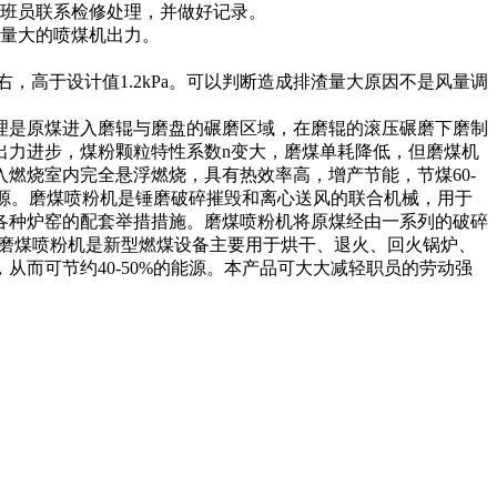
班员联系检修处理，并做好记录。
量大的喷煤机出力。
，高于设计值1.2kPa。可以判断造成排渣量大原因不是风量调
是原煤进入磨辊与磨盘的碾磨区域，在磨辊的滚压碾磨下磨制
出力进步，煤粉颗粒特性系数n变大，磨煤单耗降低，但磨煤机
燃烧室内完全悬浮燃烧，具有热效率高，增产节能，节煤60-
热源。磨煤喷粉机是锤磨破碎摧毁和离心送风的联合机械，用于
各种炉窑的配套举措措施。磨煤喷粉机将原煤经由一系列的破碎
献。磨煤喷粉机是新型燃煤设备主要用于烘干、退火、回火锅炉、
而可节约40-50%的能源。本产品可大大减轻职员的劳动强