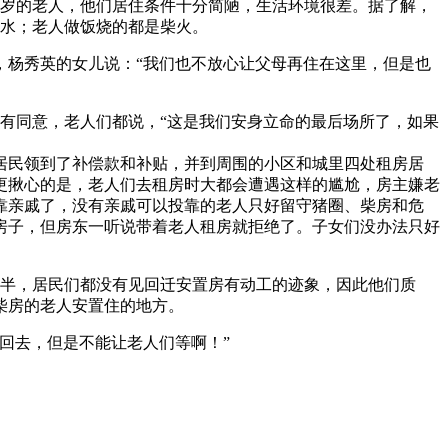
十岁的老人，他们居住条件十分简陋，生活环境很差。据了解，
水；老人做饭烧的都是柴火。
杨秀英的女儿说：“我们也不放心让父母再住在这里，但是也
有同意，老人们都说，“这是我们安身立命的最后场所了，如果
居民领到了补偿款和补贴，并到周围的小区和城里四处租房居
更揪心的是，老人们去租房时大都会遭遇这样的尴尬，房主嫌老
靠亲戚了，没有亲戚可以投靠的老人只好留守猪圈、柴房和危
房子，但房东一听说带着老人租房就拒绝了。子女们没办法只好
半，居民们都没有见回迁安置房有动工的迹象，因此他们质
柴房的老人安置住的地方。
回去，但是不能让老人们等啊！”