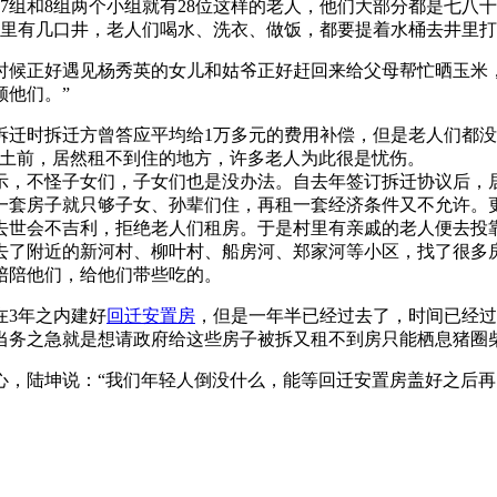
7组和8组两个小组就有28位这样的老人，他们大部分都是七八
里有几口井，老人们喝水、洗衣、做饭，都要提着水桶去井里打
候正好遇见杨秀英的女儿和姑爷正好赶回来给父母帮忙晒玉米，
顾他们。”
迁时拆迁方曾答应平均给1万多元的费用补偿，但是老人们都没
入土前，居然租不到住的地方，许多老人为此很是忧伤。
示，不怪子女们，子女们也是没办法。自去年签订拆迁协议后，
一套房子就只够子女、孙辈们住，再租一套经济条件又不允许。
去世会不吉利，拒绝老人们租房。于是村里有亲戚的老人便去投
去了附近的新河村、柳叶村、船房河、郑家河等小区，找了很多
陪陪他们，给他们带些吃的。
3年之内建好
回迁安置房
，但是一年半已经过去了，时间已经过
当务之急就是想请政府给这些房子被拆又租不到房只能栖息猪圈
，陆坤说：“我们年轻人倒没什么，能等回迁安置房盖好之后再