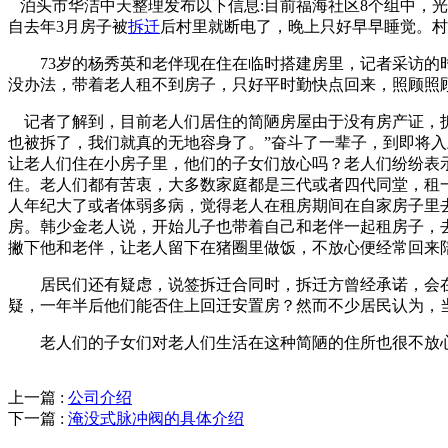
泊头市华洁中天整理发布以下信息:目前福海社区8个组中，光
自去年3月房子被
拆迁
后村里就断电了，晚上只好早早睡觉。村
73岁的杨秀英和老伴现在住在临时搭建房里，记者采访的时
没办法，带着老人租不到房子，只好平时勤快点回来，照顾照
记者了解到，目前老人们居住的简陋房屋由于没有房产证，拆
也被拆了，我们就真的无地容身了。”奋斗了一辈子，到即将
让老人们住在小房子里，他们的子女们放心吗？老人们纷纷表
住。老人们都有苦衷，大多数家庭都是三代或者四代同堂，租
人年纪大了或者体弱多病，觉得老人在租房期间在自家房子里
房。韩少金老人说，开始儿子也带着自己和老伴一起租房子，
撇下他和老伴，让老人留下在猪圈里做饭，不放心便经常回来
居民们还有疑虑，说签拆迁合同时，拆迁方曾经承诺，会在
疑，一年半后他们能否住上回迁安置房？然而不少居民认为，
老人们的子女们对老人们生活在这种简陋的住所也很不放心
上一篇 :
公司介绍
下一篇 :
淹没式脉冲阀的具体介绍